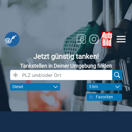
Jetzt günstig tanken!
Tankstellen in Deiner Umgebung finden
Diesel
5 km
Favoriten