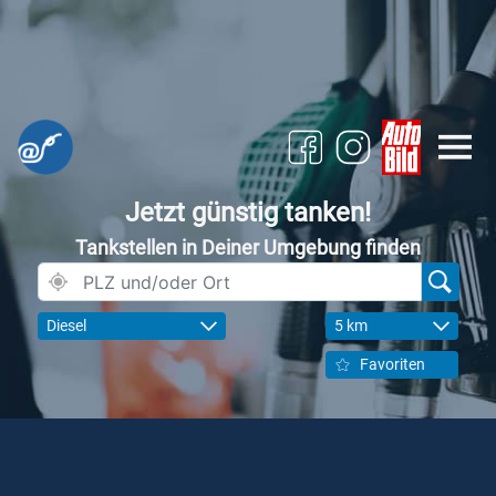
Jetzt günstig tanken!
Tankstellen in Deiner Umgebung finden
Diesel
5 km
Favoriten