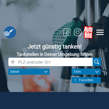
Jetzt günstig tanken!
Tankstellen in Deiner Umgebung finden
Diesel
5 km
Favoriten