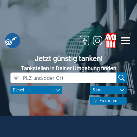
Jetzt günstig tanken!
Tankstellen in Deiner Umgebung finden
Diesel
5 km
Favoriten