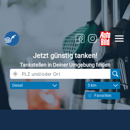
Jetzt günstig tanken!
Tankstellen in Deiner Umgebung finden
Diesel
5 km
Favoriten