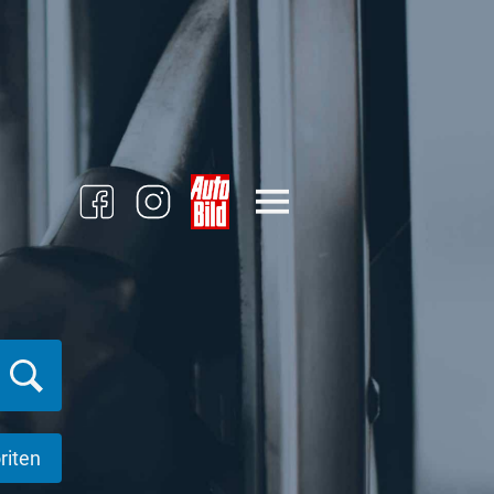
riten