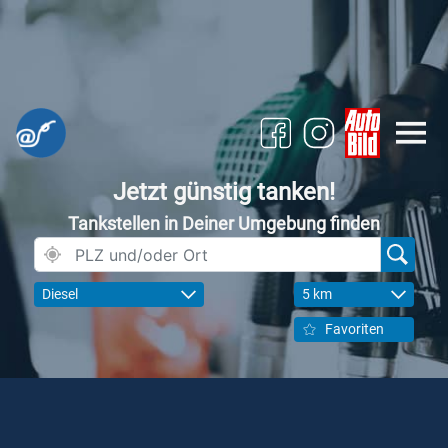
Jetzt günstig tanken!
Tankstellen in Deiner Umgebung finden
Diesel
5 km
Favoriten