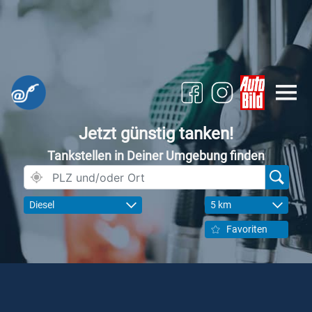
Jetzt günstig tanken!
Tankstellen in Deiner Umgebung finden
Diesel
5 km
Favoriten