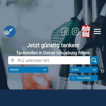
Jetzt günstig tanken!
Tankstellen in Deiner Umgebung finden
Diesel
5 km
Favoriten