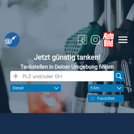
Jetzt günstig tanken!
Tankstellen in Deiner Umgebung finden
Diesel
5 km
Favoriten