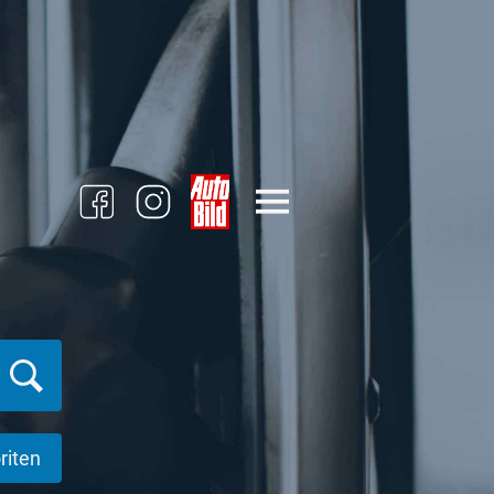
riten