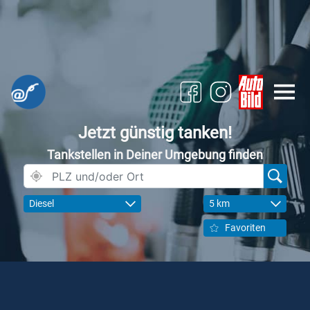
Jetzt günstig tanken!
Tankstellen in Deiner Umgebung finden
Diesel
5 km
Favoriten