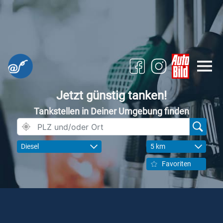
Jetzt günstig tanken!
Tankstellen in Deiner Umgebung finden
Diesel
5 km
Favoriten