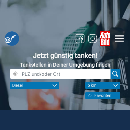
Jetzt günstig tanken!
Tankstellen in Deiner Umgebung finden
Diesel
5 km
Favoriten