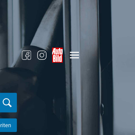
riten