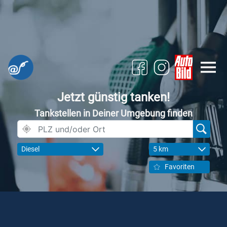
Jetzt günstig tanken!
Tankstellen in Deiner Umgebung finden
Diesel
5 km
Favoriten