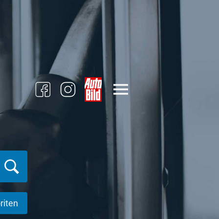
riten