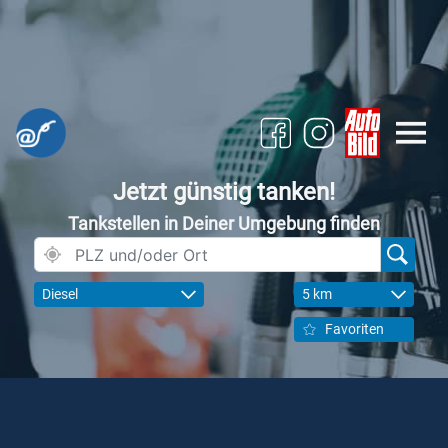
Jetzt günstig tanken!
Tankstellen in Deiner Umgebung finden
Diesel
5 km
Favoriten