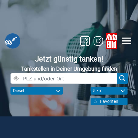
Jetzt günstig tanken!
Tankstellen in Deiner Umgebung finden
Diesel
5 km
Favoriten