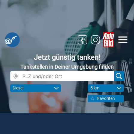
Jetzt günstig tanken!
Tankstellen in Deiner Umgebung finden
Diesel
5 km
Favoriten