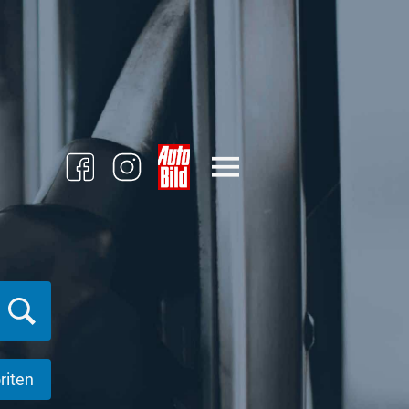
riten