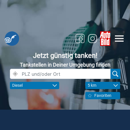
Jetzt günstig tanken!
Tankstellen in Deiner Umgebung finden
Diesel
5 km
Favoriten