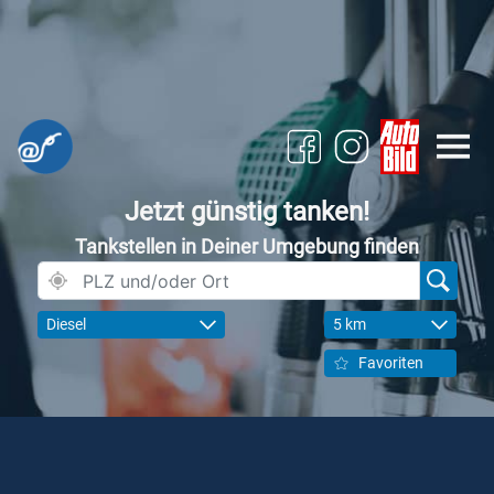
Jetzt günstig tanken!
Tankstellen in Deiner Umgebung finden
Diesel
5 km
Favoriten