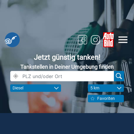
Jetzt günstig tanken!
Tankstellen in Deiner Umgebung finden
Diesel
5 km
Favoriten