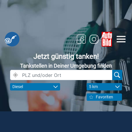
Jetzt günstig tanken!
Tankstellen in Deiner Umgebung finden
Diesel
5 km
Favoriten