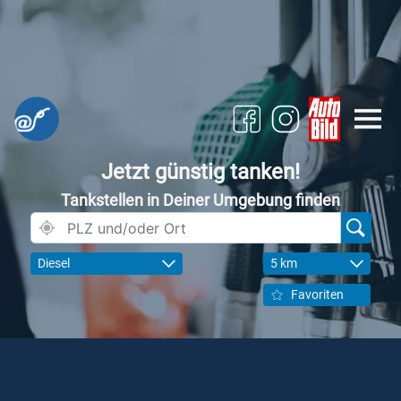
Jetzt günstig tanken!
Tankstellen in Deiner Umgebung finden
Diesel
5 km
Favoriten