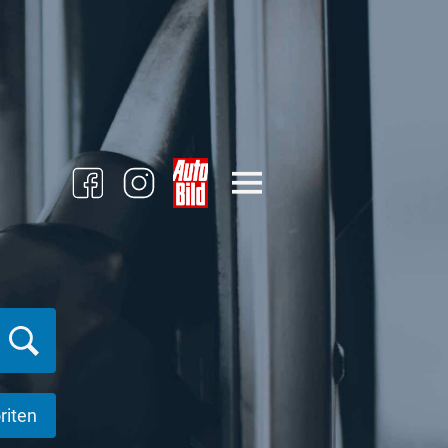
riten