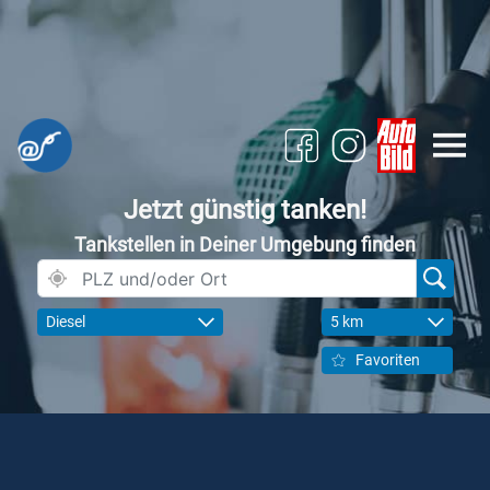
Jetzt günstig tanken!
Tankstellen in Deiner Umgebung finden
Diesel
5 km
Favoriten