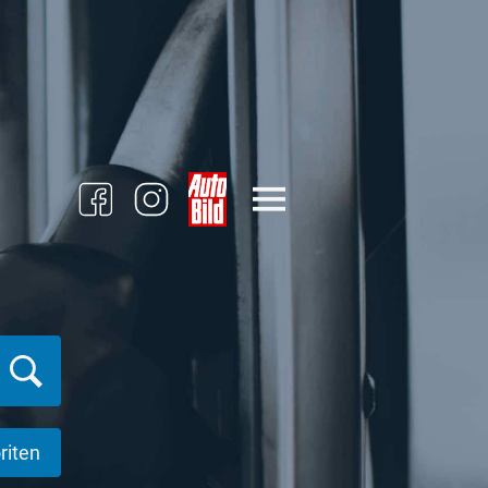
riten