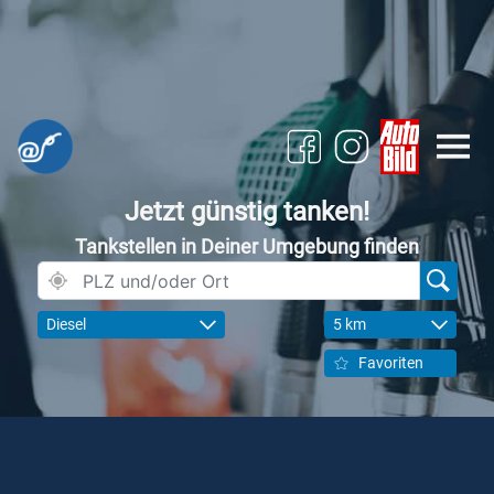
Jetzt günstig tanken!
Tankstellen in Deiner Umgebung finden
Diesel
5 km
Favoriten