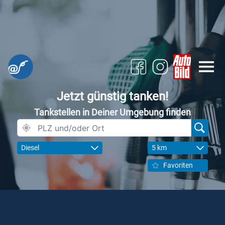
Jetzt günstig tanken!
Tankstellen in Deiner Umgebung finden
Diesel
5 km
Favoriten