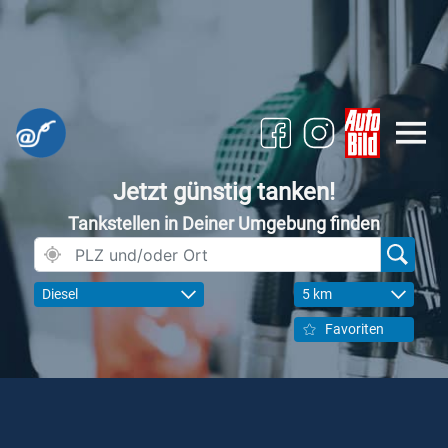
Jetzt günstig tanken!
Tankstellen in Deiner Umgebung finden
Diesel
5 km
Favoriten