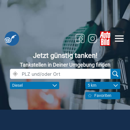
Jetzt günstig tanken!
Tankstellen in Deiner Umgebung finden
Diesel
5 km
Favoriten