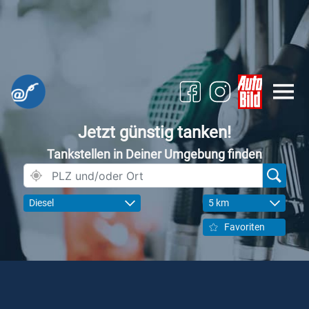
Jetzt günstig tanken!
Tankstellen in Deiner Umgebung finden
Diesel
5 km
Favoriten