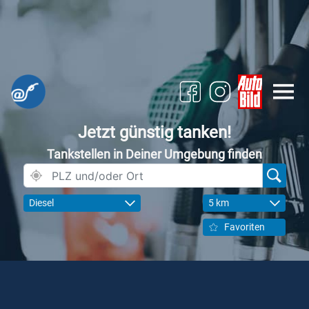
Jetzt günstig tanken!
Tankstellen in Deiner Umgebung finden
Diesel
5 km
Favoriten