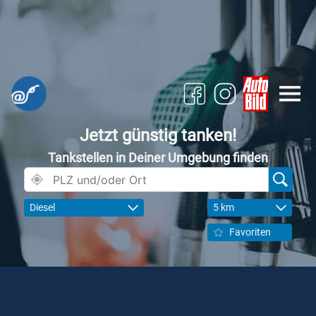
Jetzt günstig tanken!
Tankstellen in Deiner Umgebung finden
Diesel
5 km
Favoriten