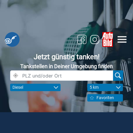
Jetzt günstig tanken!
Tankstellen in Deiner Umgebung finden
Diesel
5 km
Favoriten