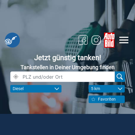
Jetzt günstig tanken!
Tankstellen in Deiner Umgebung finden
Diesel
5 km
Favoriten