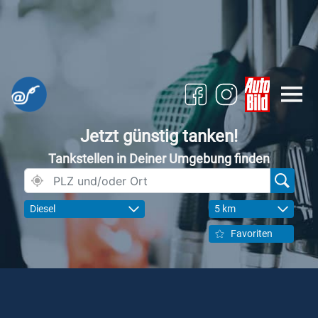
Jetzt günstig tanken!
Tankstellen in Deiner Umgebung finden
Diesel
5 km
Favoriten