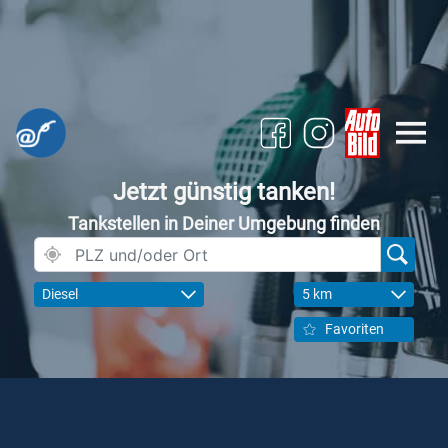
Jetzt günstig tanken!
Tankstellen in Deiner Umgebung finden
Diesel
5 km
Favoriten