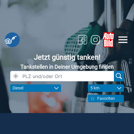
Jetzt günstig tanken!
Tankstellen in Deiner Umgebung finden
Diesel
5 km
Favoriten