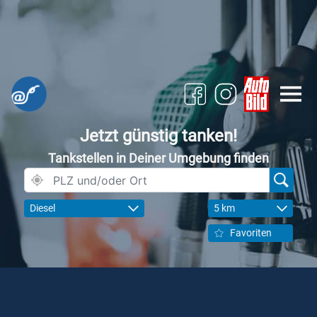
Jetzt günstig tanken!
Tankstellen in Deiner Umgebung finden
Diesel
5 km
Favoriten