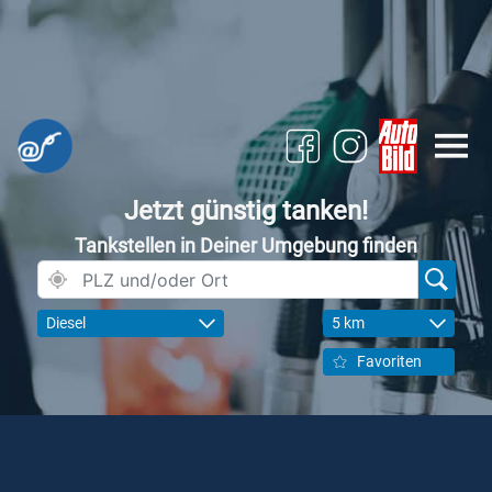
Jetzt günstig tanken!
Tankstellen in Deiner Umgebung finden
Diesel
5 km
Favoriten