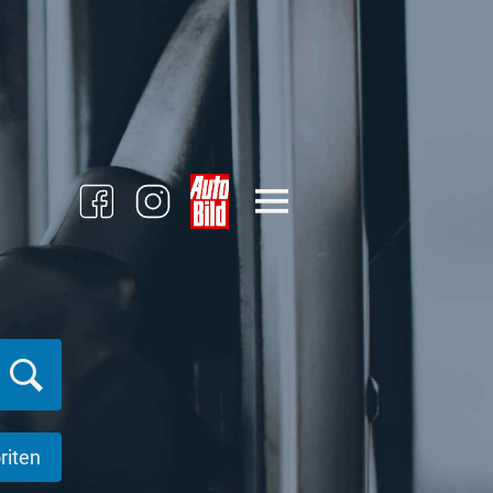
riten