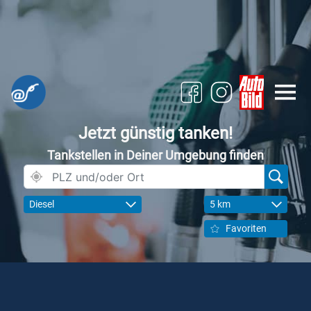
Jetzt günstig tanken!
Tankstellen in Deiner Umgebung finden
Diesel
5 km
Favoriten