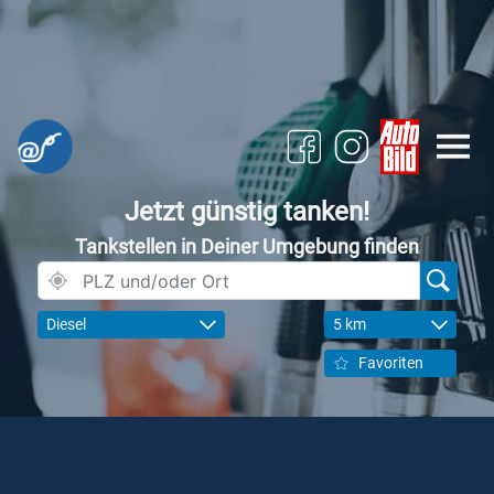
Jetzt günstig tanken!
Tankstellen in Deiner Umgebung finden
Diesel
5 km
Favoriten