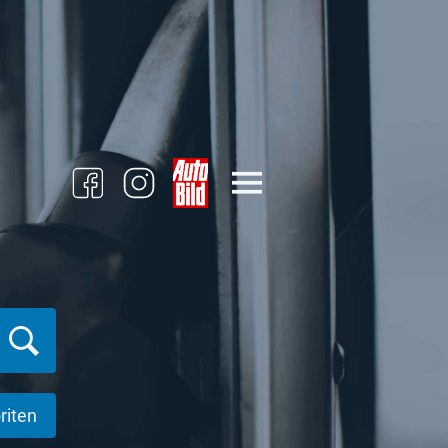
riten