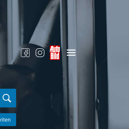
riten