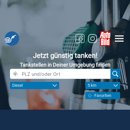
Jetzt günstig tanken!
Tankstellen in Deiner Umgebung finden
Diesel
5 km
Favoriten