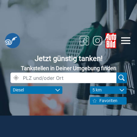
Jetzt günstig tanken!
Tankstellen in Deiner Umgebung finden
Diesel
5 km
Favoriten